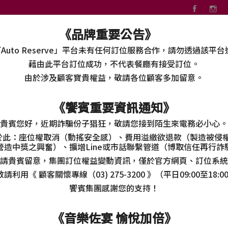
《品牌重要公告》
關於真珠
線上菜單
分店資訊
最新消息
網
Auto Reserve」平台未有任何訂位服務合作，請勿透過該平
藉由此平台訂位成功，不代表餐廳有接受訂位。
由於涉及顧客寶貴權益，敬請各位顧客多加留意。
《饗賓重要資訊通知》
貴賓您好，近期詐騙份子猖狂，敬請您接到陌生來電務必小心。
於此：座位權取消（動搖安全感）、費用溢繳欲退款（製造被侵
營造中獎之興奮）、擴增
Line
或市話聯繫管道（博取信任再行詐
請貴賓留意，集團訂位權益變動資訊，僅於官方網頁、訂位系統
敬請利用
《 顧客關懷專線（03) 275-3200 》
（平日09:00至18
饗賓集團感謝您的支持！
《音樂佐宴 愉悅加倍》