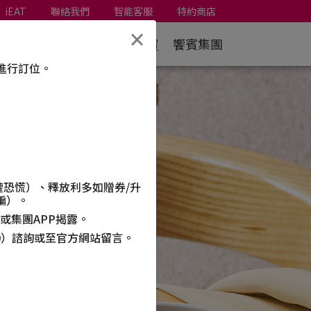
iEAT
聯絡我們
智能客服
特約商店
×
路訂位
外帶外送
餐券購買
饗賓集團
台進行訂位。
權恐慌）、釋放利多如贈券
/
升
騙）。
或集團
APP
揭露。
:00）諮詢或至官方網站留言。