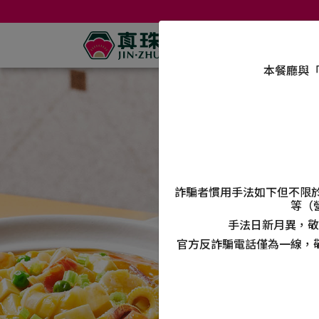
本餐廳與「
詐騙者慣用手法如下但不限
等（
手法日新月異，敬
官方反詐騙電話僅為一線，